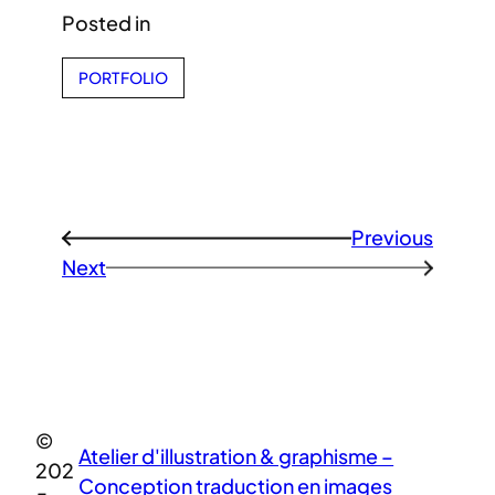
Posted in
PORTFOLIO
Previous
←
Next
→
©
Atelier d'illustration & graphisme –
202
Conception traduction en images